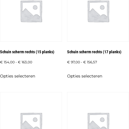
optie
optie
kan
kan
gekozen
gekozen
worden
worden
op
op
de
de
Schuin scherm rechts (15 planks)
Schuin scherm rechts (17 planks)
productpagina
productpagi
Prijsklasse:
Prijsklasse:
€
154,00
-
€
163,00
€
97,00
-
€
156,57
€ 154,00
€ 97,00
Dit
Dit
Opties selecteren
Opties selecteren
tot
tot
product
product
€ 163,00
€ 156,57
heeft
heeft
meerdere
meerdere
variaties.
variaties.
Deze
Deze
optie
optie
kan
kan