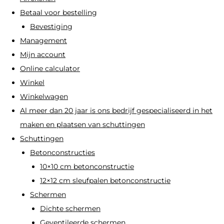
op
op
Betaal voor bestelling
de
de
Bevestiging
productpagina
productpagi
Management
Mijn account
Online calculator
Winkel
Winkelwagen
Al meer dan 20 jaar is ons bedrijf gespecialiseerd in het
maken en plaatsen van schuttingen
Schuttingen
Betonconstructies
10×10 cm betonconstructie
12×12 cm sleufpalen betonconstructie
Schermen
Dichte schermen
Geventileerde schermen