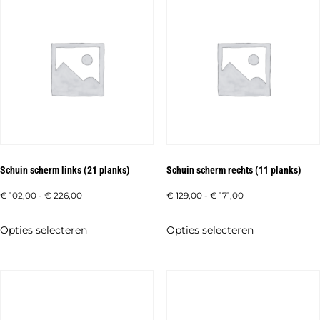
meerdere
meerdere
variaties.
variaties.
Deze
Deze
optie
optie
kan
kan
gekozen
gekozen
worden
worden
op
op
de
de
Schuin scherm links (21 planks)
Schuin scherm rechts (11 planks)
productpagina
productpagi
Prijsklasse:
Prijsklasse:
€
102,00
-
€
226,00
€
129,00
-
€
171,00
€ 102,00
€ 129,00
Dit
Dit
Opties selecteren
Opties selecteren
tot
tot
product
product
€ 226,00
€ 171,00
heeft
heeft
meerdere
meerdere
variaties.
variaties.
Deze
Deze