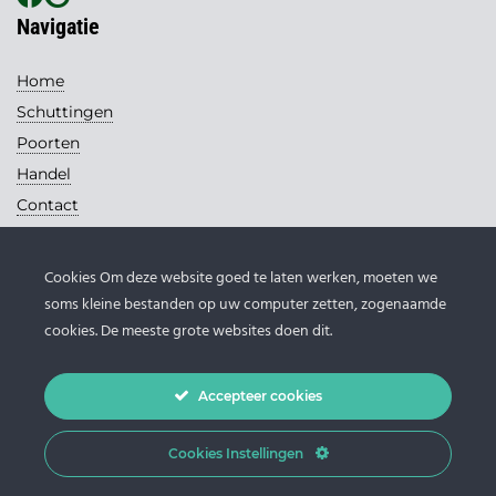
Navigatie
Home
Schuttingen
Poorten
Handel
Contact
Contact
Cookies Om deze website goed te laten werken, moeten we
Loohuis Schuttingen
soms kleine bestanden op uw computer zetten, zogenaamde
Handelsweg 13
cookies. De meeste grote websites doen dit.
7671 DB Vriezenveen
0546 - 631 145
Accepteer cookies
info@loohuis-schuttingen.nl
Cookies Instellingen
© 2026 Loohuis Schuttingen |
Privacy verklaring
-
Sitemap