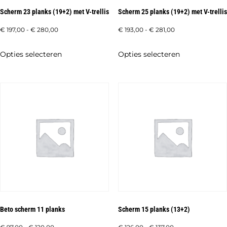
de
de
Scherm 23 planks (19+2) met V-trellis
Scherm 25 planks (19+2) met V-trellis
productpagina
productpagi
Prijsklasse:
Prijsklasse:
€
197,00
-
€
280,00
€
193,00
-
€
281,00
€ 197,00
€ 193,00
Dit
Dit
Opties selecteren
Opties selecteren
tot
tot
product
product
€ 280,00
€ 281,00
heeft
heeft
meerdere
meerdere
variaties.
variaties.
Deze
Deze
optie
optie
kan
kan
gekozen
gekozen
worden
worden
op
op
de
de
Beto scherm 11 planks
Scherm 15 planks (13+2)
productpagina
productpagi
Prijsklasse:
Prijsklasse: