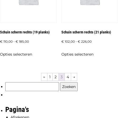
gekozen
gekozen
worden
worden
op
op
de
de
Schuin scherm rechts (19 planks)
Schuin scherm rechts (21 planks)
productpagina
productpagi
Prijsklasse:
Prijsklasse:
€
110,00
-
€
185,00
€
102,00
-
€
226,00
€ 110,00
€ 102,00
Dit
Dit
Opties selecteren
Opties selecteren
tot
tot
product
product
€ 185,00
€ 226,00
heeft
heeft
meerdere
meerdere
←
1
2
3
4
→
variaties.
variaties.
Zoeken
Deze
Deze
naar:
optie
optie
kan
kan
Pagina's
gekozen
gekozen
worden
worden
Afrekenen