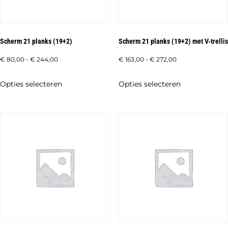
Scherm 21 planks (19+2)
Scherm 21 planks (19+2) met V-trellis
Prijsklasse:
Prijsklasse:
€
80,00
-
€
244,00
€
163,00
-
€
272,00
€ 80,00
€ 163,00
Dit
Dit
Opties selecteren
Opties selecteren
tot
tot
product
product
€ 244,00
€ 272,00
heeft
heeft
meerdere
meerdere
variaties.
variaties.
Deze
Deze
optie
optie
kan
kan
gekozen
gekozen
worden
worden
op
op