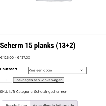
Scherm 15 planks (13+2)
Prijsklasse:
€
126,00
-
€
137,00
€ 126,00
Houtsoort
tot
€ 137,00
Scherm
Toevoegen aan winkelwagen
15
planks
SKU:
N/B
Categorie:
Schuttingschermen
(13+2)
aantal
Beschrijving
Aanvullende informatie