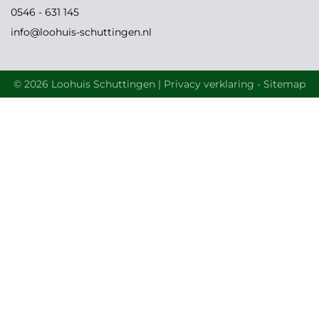
0546 - 631 145
info@loohuis-schuttingen.nl
© 2026 Loohuis Schuttingen |
Privacy verklaring
-
Sitemap