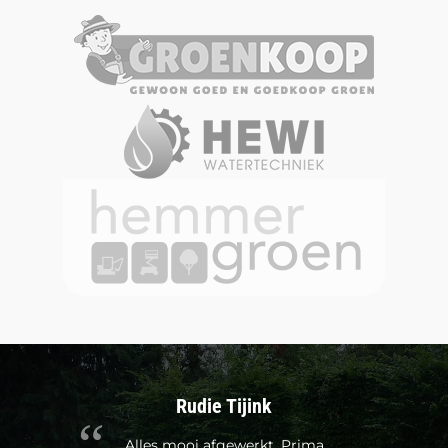
Jakko Braamse
(Freejack273)