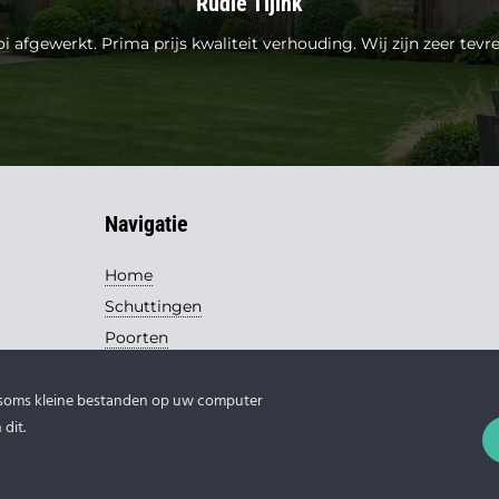
Rudie Tijink
i afgewerkt. Prima prijs kwaliteit verhouding. Wij zijn zeer tev
Navigatie
Home
Schuttingen
Poorten
Handel
 soms kleine bestanden op uw computer
Contact
dit.
© 2026 Loohuis Schuttingen |
Privacy verklaring
-
Sitemap