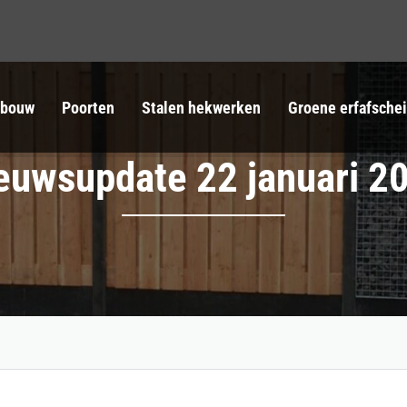
tbouw
Poorten
Stalen hekwerken
Groene erfafsche
euwsupdate 22 januari 2