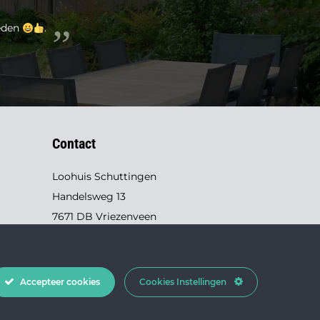
reden
.
Contact
Loohuis Schuttingen
Handelsweg 13
7671 DB Vriezenveen
0546 - 631 145
info@loohuis-schuttingen.nl
Accepteer cookies
Cookies Instellingen