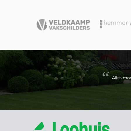
ele
Alles moo