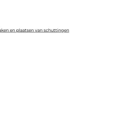
productpagina
productpag
maken en plaatsen van schuttingen