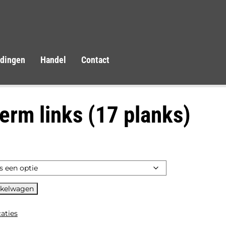
idingen
Handel
Contact
erm links (17 planks)
nkelwagen
caties