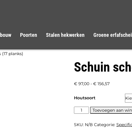
tbouw
Poorten
Stalen hekwerken
Groene erfafsche
 (17 planks)
Schuin sch
Prijsklasse:
€
97,00
-
€
156,57
€ 97,00
Houtsoort
tot
€ 156,57
Schuin
Toevoegen aan wi
scherm
links
SKU:
N/B
Categorie:
Specifi
(17
planks)