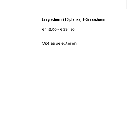
Laag scherm (15 planks) + Gaasscherm
Prijsklasse:
€
148,00
-
€
294,95
€ 148,00
Dit
Opties selecteren
tot
product
€ 294,95
heeft
meerdere
variaties.
Deze
optie
kan
gekozen
worden
op
de