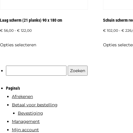
Laag scherm (21 planks) 90 x 180 cm
Schuin scherm rec
Prijsklasse:
€
56,00
-
€
122,00
€
102,00
-
€
226
€ 56,00
Dit
Opties selecteren
Opties selecte
tot
product
€ 122,00
heeft
meerdere
Zoeken
variaties.
naar:
Deze
Pagina's
optie
Afrekenen
kan
Betaal voor bestelling
gekozen
Bevestiging
worden
Management
op
Mijn account
de