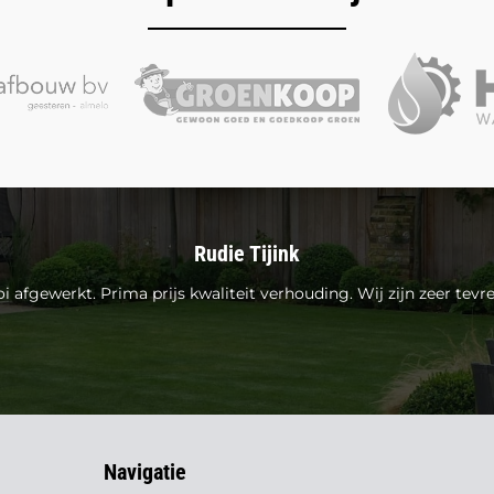
Rudie Tijink
i afgewerkt. Prima prijs kwaliteit verhouding. Wij zijn zeer tev
Navigatie