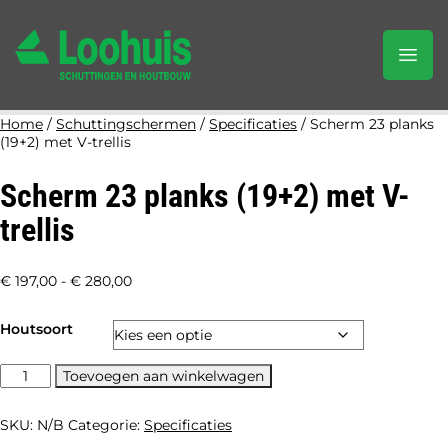
Home
/
Schuttingschermen
/
Specificaties
/ Scherm 23 planks
(19+2) met V-trellis
Scherm 23 planks (19+2) met V-
trellis
Prijsklasse:
€
197,00
-
€
280,00
€ 197,00
Houtsoort
tot
€ 280,00
Scherm
Toevoegen aan winkelwagen
23
planks
SKU:
N/B
Categorie:
Specificaties
(19+2)
met