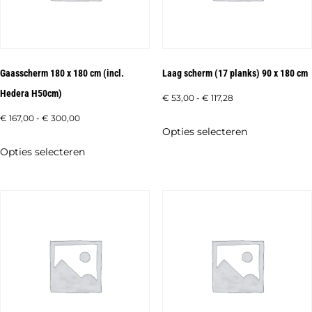
Gaasscherm 180 x 180 cm (incl.
Laag scherm (17 planks) 90 x 180 cm
Hedera H50cm)
Prijsklasse:
€
53,00
-
€
117,28
€ 53,00
Prijsklasse:
€
167,00
-
€
300,00
Dit
Opties selecteren
tot
€ 167,00
product
Dit
Opties selecteren
€ 117,28
tot
heeft
product
€ 300,00
meerdere
heeft
variaties.
meerdere
Deze
variaties.
optie
Deze
kan
optie
gekozen
kan
worden
gekozen