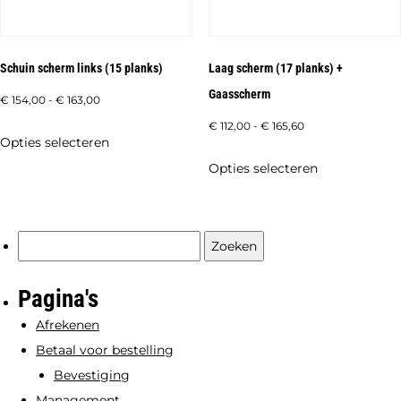
op
worden
de
op
productpagi
de
Schuin scherm links (15 planks)
Laag scherm (17 planks) +
productpagina
Gaasscherm
Prijsklasse:
€
154,00
-
€
163,00
€ 154,00
Prijsklasse:
€
112,00
-
€
165,60
Dit
Opties selecteren
tot
€ 112,00
product
Dit
Opties selecteren
€ 163,00
tot
heeft
product
€ 165,60
meerdere
heeft
variaties.
meerdere
Zoeken
Deze
variaties.
naar:
optie
Deze
Pagina's
kan
optie
Afrekenen
gekozen
kan
Betaal voor bestelling
worden
gekozen
Bevestiging
op
worden
Management