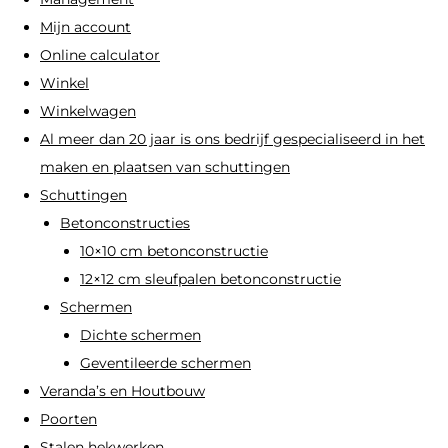
de
op
Mijn account
productpagina
de
Online calculator
productpagi
Winkel
Winkelwagen
Al meer dan 20 jaar is ons bedrijf gespecialiseerd in het
maken en plaatsen van schuttingen
Schuttingen
Betonconstructies
10×10 cm betonconstructie
12×12 cm sleufpalen betonconstructie
Schermen
Dichte schermen
Geventileerde schermen
Veranda’s en Houtbouw
Poorten
Stalen hekwerken