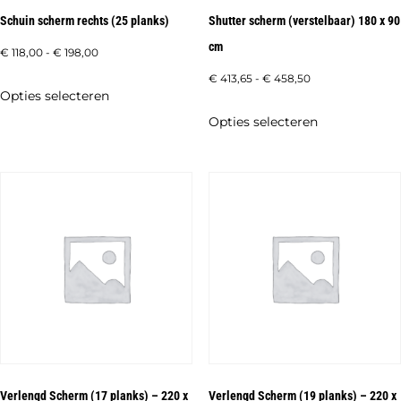
de
de
Schuin scherm rechts (25 planks)
Shutter scherm (verstelbaar) 180 x 90
productpagina
productpagi
cm
Prijsklasse:
€
118,00
-
€
198,00
€ 118,00
Prijsklasse:
€
413,65
-
€
458,50
Dit
Opties selecteren
tot
€ 413,65
product
Dit
Opties selecteren
€ 198,00
tot
heeft
product
€ 458,50
meerdere
heeft
variaties.
meerdere
Deze
variaties.
optie
Deze
kan
optie
gekozen
kan
worden
gekozen
op
worden
de
op
productpagina
de
Verlengd Scherm (17 planks) – 220 x
Verlengd Scherm (19 planks) – 220 x