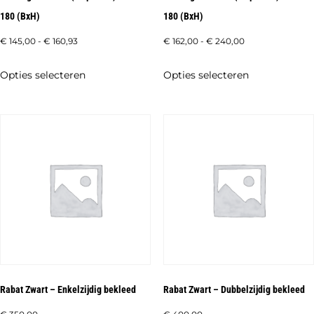
productpagi
180 (BxH)
180 (BxH)
Prijsklasse:
Prijsklasse:
€
145,00
-
€
160,93
€
162,00
-
€
240,00
€ 145,00
€ 162,00
Dit
Dit
Opties selecteren
Opties selecteren
tot
tot
product
product
€ 160,93
€ 240,00
heeft
heeft
meerdere
meerdere
variaties.
variaties.
Deze
Deze
optie
optie
kan
kan
gekozen
gekozen
worden
worden
op
op
de
de
Rabat Zwart – Enkelzijdig bekleed
Rabat Zwart – Dubbelzijdig bekleed
productpagina
productpagi