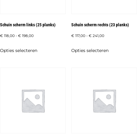
Schuin scherm links (25 planks)
Schuin scherm rechts (23 planks)
Prijsklasse:
Prijsklasse:
€
118,00
-
€
198,00
€
117,00
-
€
241,00
€ 118,00
€ 117,00
Dit
Dit
Opties selecteren
Opties selecteren
tot
tot
product
product
€ 198,00
€ 241,00
heeft
heeft
meerdere
meerdere
variaties.
variaties.
Deze
Deze
optie
optie
kan
kan
gekozen
gekozen
worden
worden
op
op