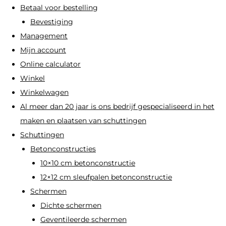
Betaal voor bestelling
gekozen
gekozen
Bevestiging
worden
worden
Management
op
op
Mijn account
de
de
Online calculator
productpagina
productpagi
Winkel
Winkelwagen
Al meer dan 20 jaar is ons bedrijf gespecialiseerd in het
maken en plaatsen van schuttingen
Schuttingen
Betonconstructies
10×10 cm betonconstructie
12×12 cm sleufpalen betonconstructie
Schermen
Dichte schermen
Geventileerde schermen