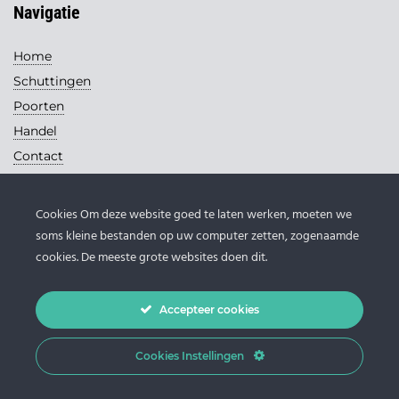
Navigatie
Home
Schuttingen
Poorten
Handel
Contact
Contact
Cookies Om deze website goed te laten werken, moeten we
Loohuis Schuttingen
soms kleine bestanden op uw computer zetten, zogenaamde
Handelsweg 13
cookies. De meeste grote websites doen dit.
7671 DB Vriezenveen
0546 - 631 145
Accepteer cookies
info@loohuis-schuttingen.nl
Cookies Instellingen
© 2026 Loohuis Schuttingen |
Privacy verklaring
-
Sitemap