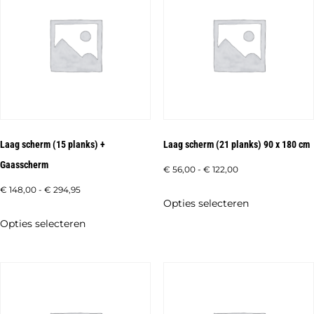
Laag scherm (15 planks) +
Laag scherm (21 planks) 90 x 180 cm
Gaasscherm
Prijsklasse:
€
56,00
-
€
122,00
€ 56,00
Prijsklasse:
€
148,00
-
€
294,95
Dit
Opties selecteren
tot
€ 148,00
product
Dit
Opties selecteren
€ 122,00
tot
heeft
product
€ 294,95
meerdere
heeft
variaties.
meerdere
Deze
variaties.
optie
Deze