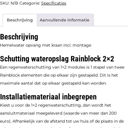
SKU:
N/B
Categorie:
Specificaties
660ltr
-
180
x
Beschrijving
Aanvullende informatie
180cm
(incl
fundatie
Beschrijving
en
palen
Hemelwater opvang met kraan incl. montage
195
x
Schutting wateropslag Rainblock 2×2
186
cm)
Een regenwaterschutting van 1×2 modules is 1 stapel van twee
aantal
Rainblock elementen die op elkaar zijn gestapeld. Dit is het
maximale aantal dat op elkaar gestapeld kan worden.
Installatiemateriaal inbegrepen
Kiest u voor de 1×2 regenwaterschutting, dan wordt het
aansluitmateriaal meegeleverd (waarde van meer dan 200
euro). Afhankelijk van de afstand tot uw huis of de plaats in de