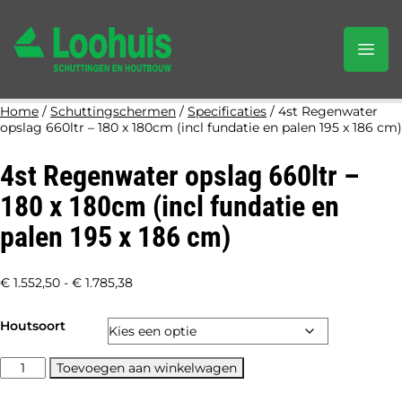
Home
/
Schuttingschermen
/
Specificaties
/ 4st Regenwater
opslag 660ltr – 180 x 180cm (incl fundatie en palen 195 x 186 cm)
4st Regenwater opslag 660ltr –
180 x 180cm (incl fundatie en
palen 195 x 186 cm)
Prijsklasse:
€
1.552,50
-
€
1.785,38
€ 1.552,50
Houtsoort
tot
€ 1.785,38
4st
Toevoegen aan winkelwagen
Regenwater
opslag