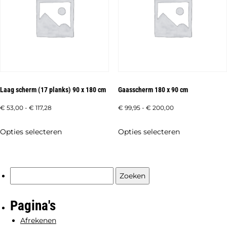
kan
optie
gekozen
kan
worden
gekozen
op
worden
de
op
productpagi
de
Laag scherm (17 planks) 90 x 180 cm
Gaasscherm 180 x 90 cm
productpagina
Prijsklasse:
Prijsklasse:
€
53,00
-
€
117,28
€
99,95
-
€
200,00
€ 53,00
€ 99,95
Dit
Dit
Opties selecteren
Opties selecteren
tot
tot
product
product
€ 117,28
€ 200,00
heeft
heeft
meerdere
meerdere
Zoeken
variaties.
variaties.
naar:
Deze
Deze
Pagina's
optie
optie
Afrekenen
kan
kan