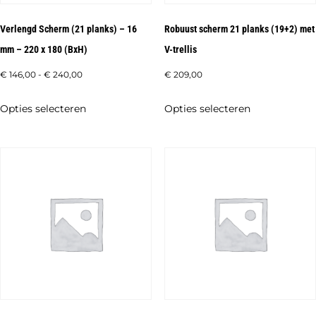
Verlengd Scherm (21 planks) – 16
Robuust scherm 21 planks (19+2) met
mm – 220 x 180 (BxH)
V-trellis
Prijsklasse:
€
146,00
-
€
240,00
€
209,00
€ 146,00
Dit
Dit
Opties selecteren
Opties selecteren
tot
product
product
€ 240,00
heeft
heeft
meerdere
meerdere
variaties.
variaties.
Deze
Deze
optie
optie
kan
kan
gekozen
gekozen
worden
worden
op
op
de
de