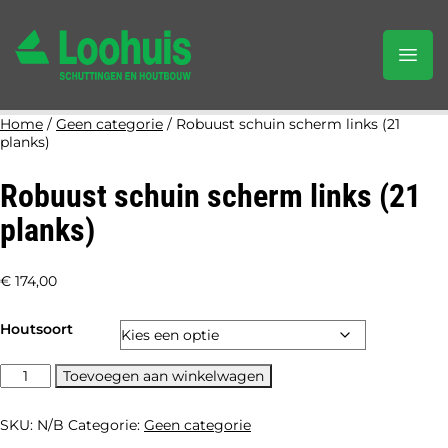
Home
/
Geen categorie
/ Robuust schuin scherm links (21
planks)
Robuust schuin scherm links (21
planks)
€
174,00
Houtsoort
Robuust
Toevoegen aan winkelwagen
schuin
scherm
SKU:
N/B
Categorie:
Geen categorie
links
(21