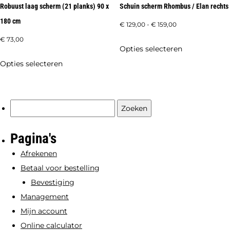
Robuust laag scherm (21 planks) 90 x
Schuin scherm Rhombus / Elan rechts
productpagina
productpagi
180 cm
Prijsklasse:
€
129,00
-
€
159,00
€ 129,00
€
73,00
Dit
Opties selecteren
tot
product
Dit
Opties selecteren
€ 159,00
heeft
product
meerdere
heeft
variaties.
meerdere
Zoeken
Deze
variaties.
naar:
optie
Deze
Pagina's
kan
optie
Afrekenen
gekozen
kan
Betaal voor bestelling
worden
gekozen
Bevestiging
op
worden
Management
de
op
Mijn account
productpagi
de
Online calculator
productpagina