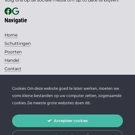
Navigatie
Home
Schuttingen
Poorten
Handel
Contact
Contact
Cookies Om deze website goed te laten werken, moeten we
Loohuis Schuttingen
soms kleine bestanden op uw computer zetten, zogenaamde
Handelsweg 13
cookies. De meeste grote websites doen dit.
7671 DB Vriezenveen
0546 - 631 145
Accepteer cookies
info@loohuis-schuttingen.nl