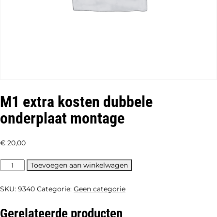
M1 extra kosten dubbele
onderplaat montage
€
20,00
M1
Toevoegen aan winkelwagen
extra
kosten
SKU:
9340
Categorie:
Geen categorie
dubbele
onderplaat
montage
Gerelateerde producten
aantal