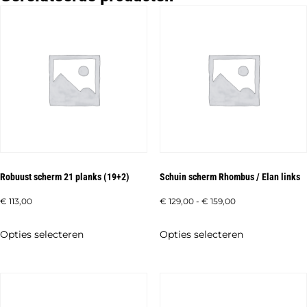
Robuust scherm 21 planks (19+2)
Schuin scherm Rhombus / Elan links
Prijsklasse:
€
113,00
€
129,00
-
€
159,00
€ 129,00
Dit
Dit
Opties selecteren
Opties selecteren
tot
product
product
€ 159,00
heeft
heeft
meerdere
meerdere
variaties.
variaties.