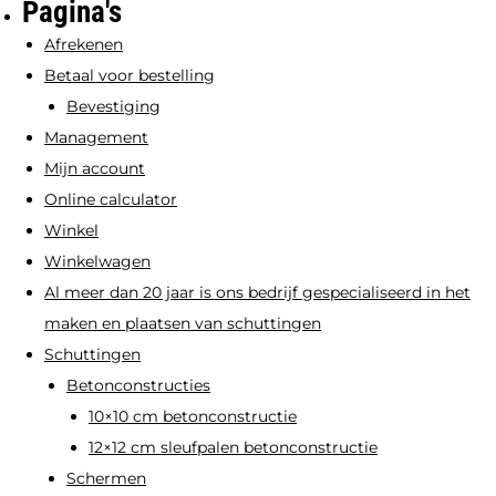
Pagina's
kan
optie
Afrekenen
gekozen
kan
Betaal voor bestelling
worden
gekozen
Bevestiging
op
worden
Management
de
op
Mijn account
productpagi
de
Online calculator
productpagina
Winkel
Winkelwagen
Al meer dan 20 jaar is ons bedrijf gespecialiseerd in het
maken en plaatsen van schuttingen
Schuttingen
Betonconstructies
10×10 cm betonconstructie
12×12 cm sleufpalen betonconstructie
Schermen