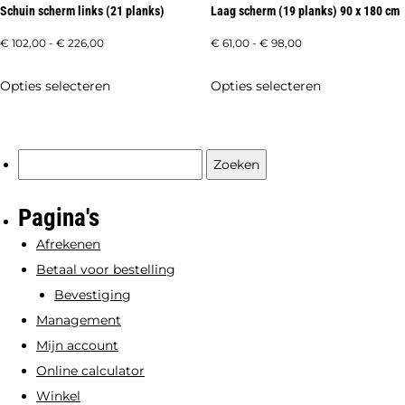
Schuin scherm links (21 planks)
Laag scherm (19 planks) 90 x 180 cm
productpagi
Prijsklasse:
Prijsklasse:
€
102,00
-
€
226,00
€
61,00
-
€
98,00
€ 102,00
€ 61,00
Dit
Dit
Opties selecteren
Opties selecteren
tot
tot
product
product
€ 226,00
€ 98,00
heeft
heeft
meerdere
meerdere
Zoeken
variaties.
variaties.
naar:
Deze
Deze
Pagina's
optie
optie
Afrekenen
kan
kan
Betaal voor bestelling
gekozen
gekozen
Bevestiging
worden
worden
Management
op
op
Mijn account
de
de
Online calculator
productpagina
productpagi
Winkel