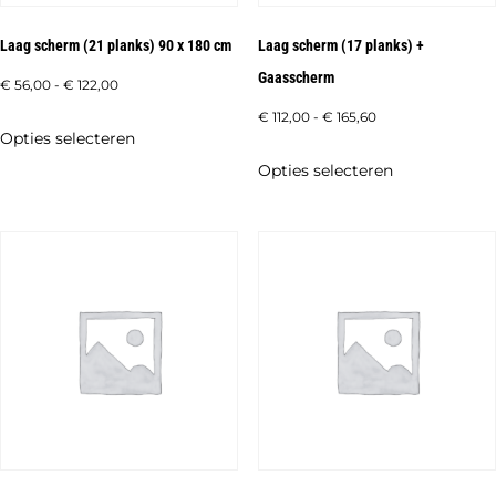
Laag scherm (21 planks) 90 x 180 cm
Laag scherm (17 planks) +
Gaasscherm
Prijsklasse:
€
56,00
-
€
122,00
€ 56,00
Prijsklasse:
€
112,00
-
€
165,60
Dit
Opties selecteren
tot
€ 112,00
product
Dit
Opties selecteren
€ 122,00
tot
heeft
product
€ 165,60
meerdere
heeft
variaties.
meerdere
Deze
variaties.
optie
Deze
kan
optie
gekozen
kan
worden
gekozen
op
worden
de
op
productpagina
de