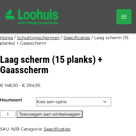
Home
/
Schuttingschermen
/
Specificaties
/ Laag scherm (15
planks) + Gaasscherm
Laag scherm (15 planks) +
Gaasscherm
Prijsklasse:
€
148,00
-
€
294,95
€ 148,00
Houtsoort
tot
€ 294,95
Laag
Toevoegen aan winkelwagen
scherm
(15
SKU:
N/B
Categorie:
Specificaties
planks)
+