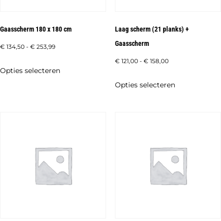
Gaasscherm 180 x 180 cm
Laag scherm (21 planks) +
Gaasscherm
Prijsklasse:
€
134,50
-
€
253,99
€ 134,50
Prijsklasse:
€
121,00
-
€
158,00
Dit
Opties selecteren
tot
€ 121,00
product
Dit
Opties selecteren
€ 253,99
tot
heeft
product
€ 158,00
meerdere
heeft
variaties.
meerdere
Deze
variaties.
optie
Deze
kan
optie
gekozen
kan
worden
gekozen
op
worden
de
op