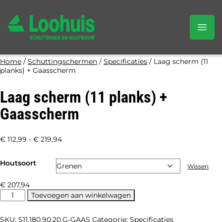
Home
/
Schuttingschermen
/
Specificaties
/ Laag scherm (11
planks) + Gaasscherm
Laag scherm (11 planks) +
Gaasscherm
Prijsklasse:
€
112,99
-
€
219,94
€ 112,99
Houtsoort
tot
Wissen
€ 219,94
€
207,94
Laag
Toevoegen aan winkelwagen
scherm
(11
SKU:
S11.180.90.20.G-GAAS
Categorie:
Specificaties
planks)