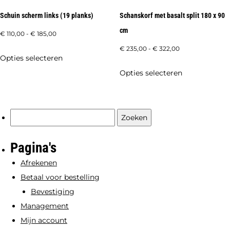
productpagina
de
Schuin scherm links (19 planks)
Schanskorf met basalt split 180 x 90
productpagi
cm
Prijsklasse:
€
110,00
-
€
185,00
€ 110,00
Prijsklasse:
€
235,00
-
€
322,00
Dit
Opties selecteren
tot
€ 235,00
product
Dit
Opties selecteren
€ 185,00
tot
heeft
product
€ 322,00
meerdere
heeft
variaties.
meerdere
Zoeken
Deze
variaties.
naar:
optie
Deze
Pagina's
kan
optie
Afrekenen
gekozen
kan
Betaal voor bestelling
worden
gekozen
Bevestiging
op
worden
Management
de
op
Mijn account
productpagina
de