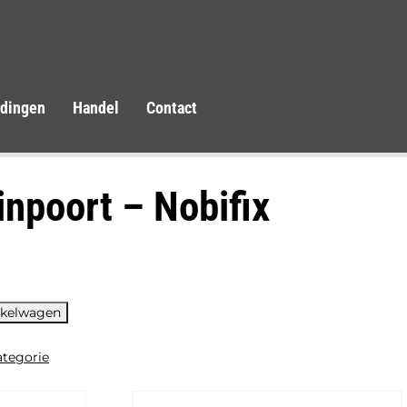
idingen
Handel
Contact
inpoort – Nobifix
e:
nkelwagen
ategorie