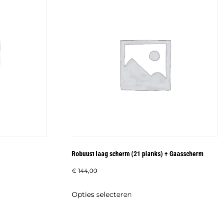
Robuust laag scherm (21 planks) + Gaasscherm
€
144,00
Dit
Opties selecteren
product
heeft