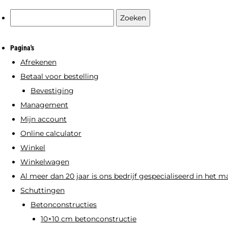
meerdere
Zoeken
variaties.
naar:
Deze
Pagina's
optie
Afrekenen
kan
Betaal voor bestelling
gekozen
Bevestiging
worden
Management
op
Mijn account
de
Online calculator
productpagina
Winkel
Winkelwagen
Al meer dan 20 jaar is ons bedrijf gespecialiseerd in het 
Schuttingen
Betonconstructies
10×10 cm betonconstructie