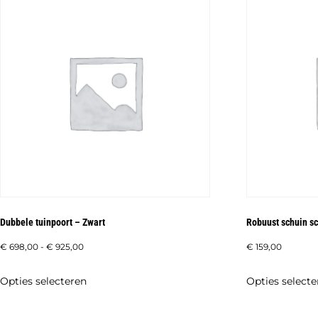
Dubbele tuinpoort – Zwart
Robuust schuin sc
Prijsklasse:
€
698,00
-
€
925,00
€
159,00
€ 698,00
Dit
Opties selecteren
Opties selecte
tot
product
€ 925,00
heeft