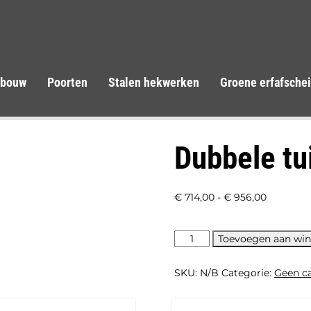
tbouw
Poorten
Stalen hekwerken
Groene erfafsche
Dubbele tu
Prijsklass
€
714,00
-
€
956,00
€ 714,00
tot
Dubbele
Toevoegen aan wi
tuinpoort
€ 956,00
-
SKU:
N/B
Categorie:
Geen c
Nobifix
aantal