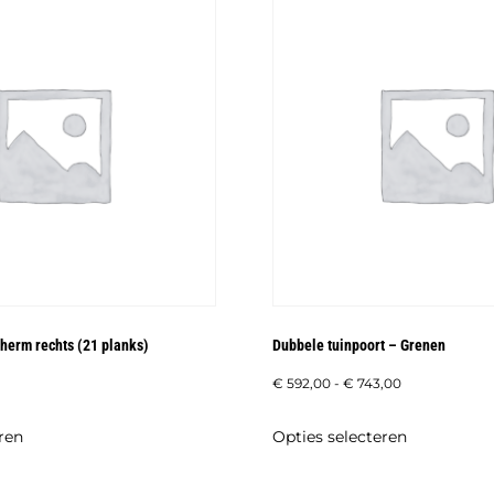
herm rechts (21 planks)
Dubbele tuinpoort – Grenen
Prijsklasse:
€
592,00
-
€
743,00
€ 592,00
Dit
Dit
ren
Opties selecteren
tot
product
product
€ 743,00
heeft
heeft