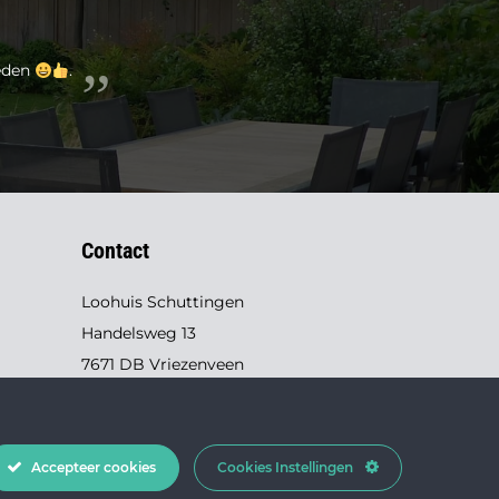
reden
.
Contact
Loohuis Schuttingen
Handelsweg 13
7671 DB Vriezenveen
0546 - 631 145
info@loohuis-schuttingen.nl
Accepteer cookies
Cookies Instellingen