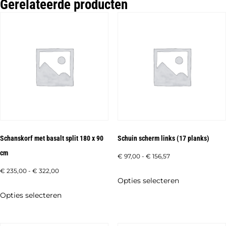
Gerelateerde producten
Schanskorf met basalt split 180 x 90
Schuin scherm links (17 planks)
cm
Prijsklasse:
€
97,00
-
€
156,57
€ 97,00
Prijsklasse:
€
235,00
-
€
322,00
Dit
Opties selecteren
tot
€ 235,00
product
Dit
Opties selecteren
€ 156,57
tot
heeft
product
€ 322,00
meerdere
heeft