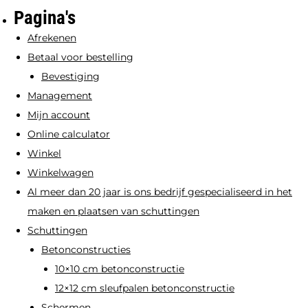
Deze
Deze
Pagina's
optie
optie
Afrekenen
kan
kan
Betaal voor bestelling
gekozen
gekozen
Bevestiging
worden
worden
Management
op
op
Mijn account
de
de
Online calculator
productpagina
productpagi
Winkel
Winkelwagen
Al meer dan 20 jaar is ons bedrijf gespecialiseerd in het
maken en plaatsen van schuttingen
Schuttingen
Betonconstructies
10×10 cm betonconstructie
12×12 cm sleufpalen betonconstructie
Schermen