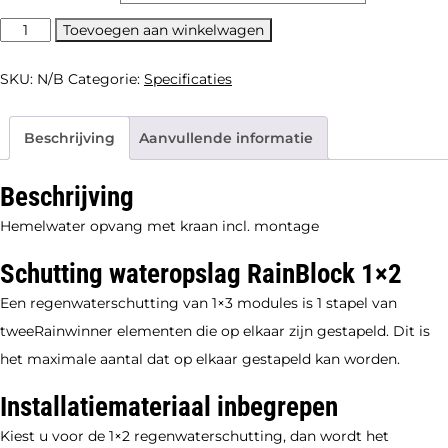
2st
Toevoegen aan winkelwagen
Regenwater
opslag
SKU:
N/B
Categorie:
Specificaties
330ltr
-
180
x
Beschrijving
Aanvullende informatie
90
cm
(incl
Beschrijving
fundatie
en
Hemelwater opvang met kraan incl. montage
palen
195
Schutting wateropslag RainBlock 1×2
x
93
Een regenwaterschutting van 1×3 modules is 1 stapel van
cm)
tweeRainwinner elementen die op elkaar zijn gestapeld. Dit is
aantal
het maximale aantal dat op elkaar gestapeld kan worden.
Installatiemateriaal inbegrepen
Kiest u voor de 1×2 regenwaterschutting, dan wordt het