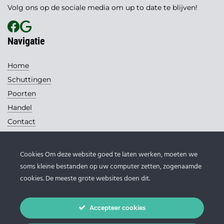
Volg ons op de sociale media om up to date te blijven!
Navigatie
Home
Schuttingen
Poorten
Handel
Contact
Contact
Cookies Om deze website goed te laten werken, moeten we
Loohuis Schuttingen
soms kleine bestanden op uw computer zetten, zogenaamde
Handelsweg 13
cookies. De meeste grote websites doen dit.
7671 DB Vriezenveen
0546 - 631 145
Accepteer cookies
info@loohuis-schuttingen.nl