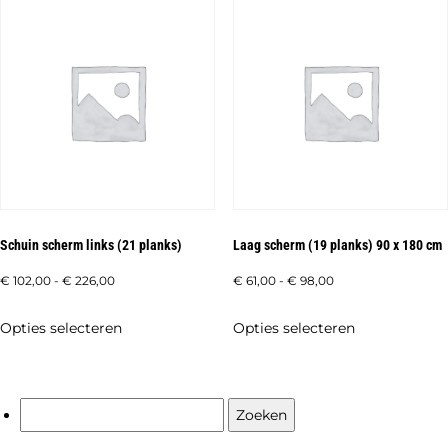
variaties.
meerdere
Deze
variaties.
optie
Deze
kan
optie
gekozen
kan
worden
gekozen
op
worden
de
op
productpagi
de
Schuin scherm links (21 planks)
Laag scherm (19 planks) 90 x 180 cm
productpagina
Prijsklasse:
Prijsklasse:
€
102,00
-
€
226,00
€
61,00
-
€
98,00
€ 102,00
€ 61,00
Dit
Dit
Opties selecteren
Opties selecteren
tot
tot
product
product
€ 226,00
€ 98,00
heeft
heeft
meerdere
meerdere
Zoeken
variaties.
variaties.
naar: